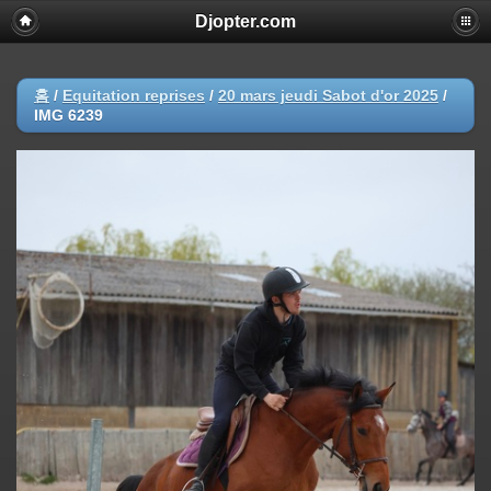
Djopter.com
홈
/
Equitation reprises
/
20 mars jeudi Sabot d'or 2025
/
IMG 6239