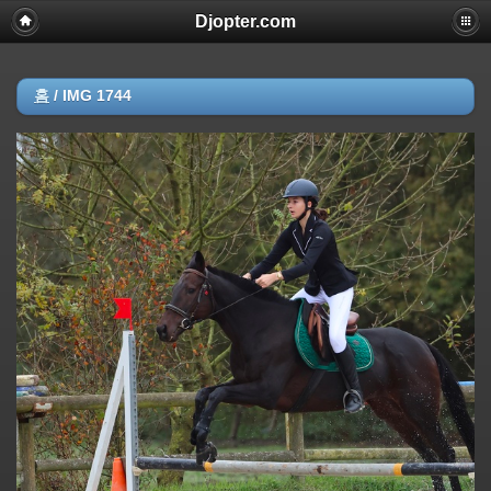
Djopter.com
홈
/
IMG 1744